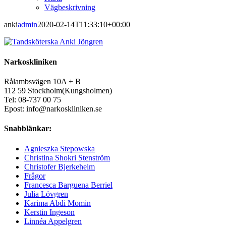
Vägbeskrivning
anki
admin
2020-02-14T11:33:10+00:00
Narkoskliniken
Rålambsvägen 10A + B
112 59 Stockholm(Kungsholmen)
Tel: 08-737 00 75
Epost: info@narkoskliniken.se
Snabblänkar:
Agnieszka Stepowska
Christina Shokri Stenström
Christofer Bjerkeheim
Frågor
Francesca Barguena Berriel
Julia Lövgren
Karima Abdi Momin
Kerstin Ingeson
Linnéa Appelgren