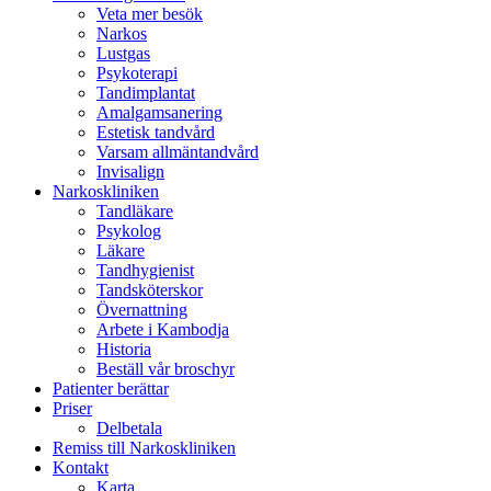
Veta mer besök
Narkos
Lustgas
Psykoterapi
Tandimplantat
Amalgamsanering
Estetisk tandvård
Varsam allmäntandvård
Invisalign
Narkoskliniken
Tandläkare
Psykolog
Läkare
Tandhygienist
Tandsköterskor
Övernattning
Arbete i Kambodja
Historia
Beställ vår broschyr
Patienter berättar
Priser
Delbetala
Remiss till Narkoskliniken
Kontakt
Karta