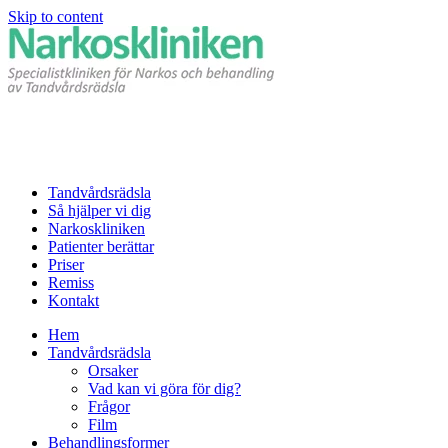
Skip to content
Tandvårdsrädsla
Så hjälper vi dig
Narkoskliniken
Patienter berättar
Priser
Remiss
Kontakt
Hem
Tandvårdsrädsla
Orsaker
Vad kan vi göra för dig?
Frågor
Film
Behandlingsformer