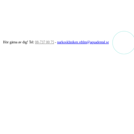
Hör gärna av dig! Tel:
08-737 00 75
-
narkoskliniken.sthlm@aquadental.se