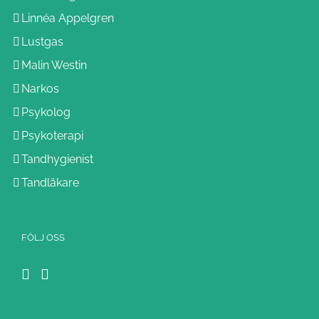
Linnéa Appelgren
Lustgas
Malin Westin
Narkos
Psykolog
Psykoterapi
Tandhygienist
Tandläkare
FÖLJ OSS