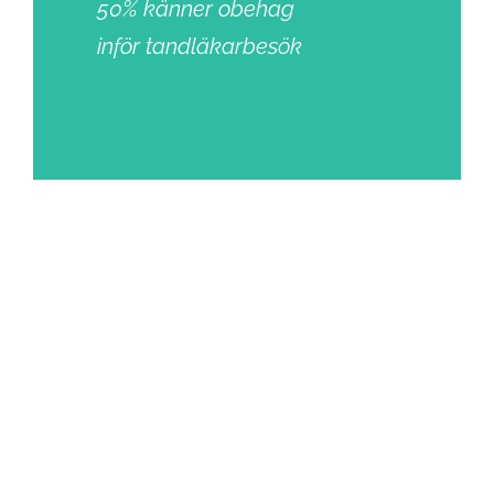
50% känner obehag
inför tandläkarbesök