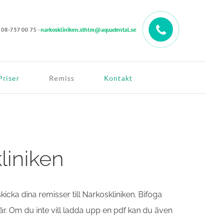
:
08-737 00 75
-
narkoskliniken.sthlm@aquadental.se
Priser
Remiss
Kontakt
liniken
icka dina remisser till Narkoskliniken. Bifoga
r. Om du inte vill ladda upp en pdf kan du även