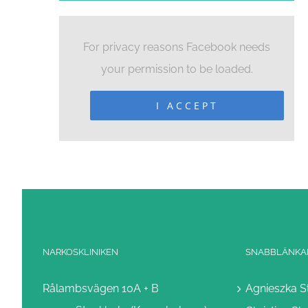
For privacy reasons Facebook needs
your permission to be loaded.
I ACCEPT
NARKOSKLINIKEN
SNABBLÄNKAR
Rålambsvägen 10A + B
Agnieszka 