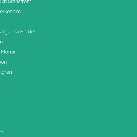
okri Stenström
jerkeheim
arguena Berriel
en
i Momin
son
lgren
n
st