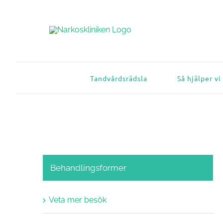
Skip
to
content
Tandvårdsrädsla
Så hjälper vi
Behandlingsformer
Veta mer besök