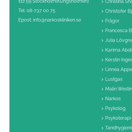
112 59 Stockholm(Kungsholmen)
Christina Sh
Tel: 08-737 00 75
Christofer B
Epost: info@narkoskliniken.se
Frågor
Francesca B
Julia Lövgr
Karima Abd
Kerstin Inge
Linnéa Appe
Lustgas
Malin Westi
Narkos
Psykolog
Psykoterapi
Tandhygieni