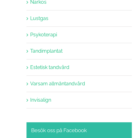
Narkos
Lustgas
Psykoterapi
Tandimplantat
Estetisk tandvård
Varsam allmäntandvård
Invisalign
Besök oss på Facebook